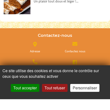
Un plaisir tout doux et léger !...
Contactez-nous
Adresse
Contactez nous
Appelez nous
Facebook
Ce site utilise des cookies et vous donne le contrôle sur
ceux que vous souhaitez activer
Instagram
Tout accepter
Tout refuser
Personnaliser
Ne ratez plus rien,
Abonnez-vous à notre newsletter