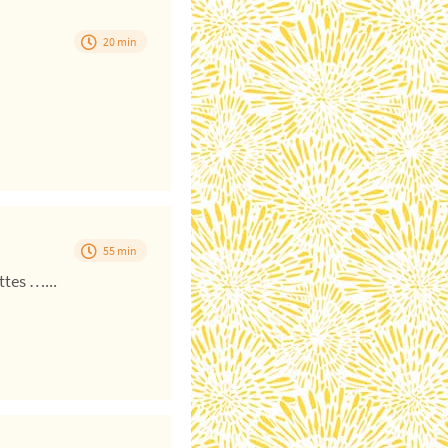
20 min
55 min
ttes …...