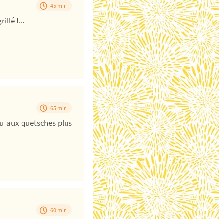
45 min
illé !...
65 min
ou aux quetsches plus
60 min