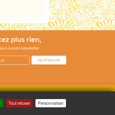
ez plus rien,
ous à notre newsletter
Je m’inscris
uger.fr
r
Tout refuser
Personnaliser