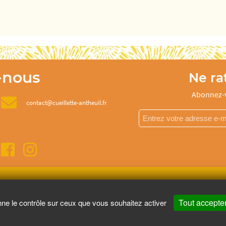
-nous
Ne rat
Abonnez-v
contact@cueillette-antheuil.fr
re santé, mangez au moins cinq fruits et légumes par jour.
www.mangerbo
Tout accepte
nne le contrôle sur ceux que vous souhaitez activer
Copyright © - 2026 GIE Chapeau de Paille
-
Mentions légales