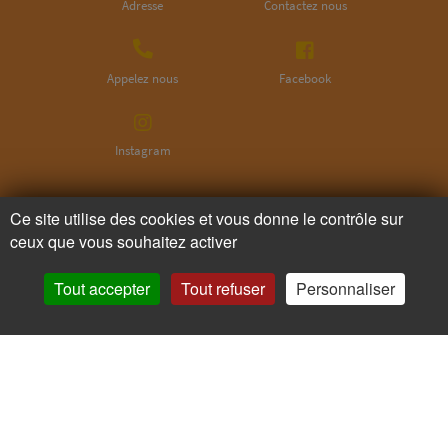
Adresse
Contactez nous
Appelez nous
Facebook
Instagram
Ne ratez plus rien,
Ce site utilise des cookies et vous donne le contrôle sur
ceux que vous souhaitez activer
Abonnez-vous à notre newsletter
Tout accepter
Tout refuser
Personnaliser
Je m’inscris
Pour votre santé, mangez au moins cinq fruits et légumes par jour.
www.mangerbouger.fr