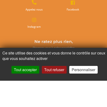
Appelez nous
Facebook
Instagram
Ne ratez plus rien,
Abonnez-vous à notre newsletter
Ce site utilise des cookies et vous donne le contrôle sur ceux
que vous souhaitez activer
Tout accepter
Tout refuser
Personnaliser
Je m’inscris
Pour votre santé, mangez au moins cinq fruits et légumes par jour.
www.mangerbouger.fr
Copyright © - 2026 GIE Chapeau de Paille
-
Mentions légales