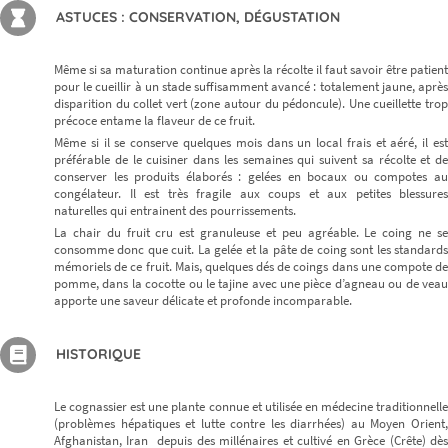
ASTUCES : CONSERVATION, DÉGUSTATION
Même si sa maturation continue après la récolte il faut savoir être patient
pour le cueillir à un stade suffisamment avancé : totalement jaune, après
disparition du collet vert (zone autour du pédoncule). Une cueillette trop
précoce entame la flaveur de ce fruit.
Même si il se conserve quelques mois dans un local frais et aéré, il est
préférable de le cuisiner dans les semaines qui suivent sa récolte et de
conserver les produits élaborés : gelées en bocaux ou compotes au
congélateur. Il est très fragile aux coups et aux petites blessures
naturelles qui entrainent des pourrissements.
La chair du fruit cru est granuleuse et peu agréable. Le coing ne se
consomme donc que cuit. La gelée et la pâte de coing sont les standards
mémoriels de ce fruit. Mais, quelques dés de coings dans une compote de
pomme, dans la cocotte ou le tajine avec une pièce d’agneau ou de veau
apporte une saveur délicate et profonde incomparable.
HISTORIQUE
Le cognassier est une plante connue et utilisée en médecine traditionnelle
(problèmes hépatiques et lutte contre les diarrhées) au Moyen Orient,
Afghanistan, Iran depuis des millénaires et cultivé en Grèce (Crête) dès