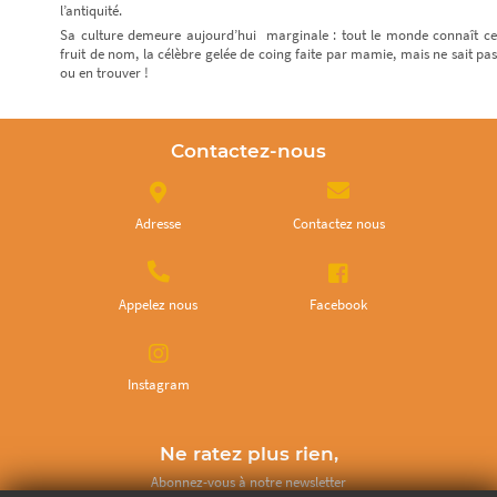
l’antiquité.
Sa culture demeure aujourd’hui marginale : tout le monde connaît ce
fruit de nom, la célèbre gelée de coing faite par mamie, mais ne sait pas
ou en trouver !
Contactez-nous
Adresse
Contactez nous
Appelez nous
Facebook
Instagram
Ne ratez plus rien,
Abonnez-vous à notre newsletter