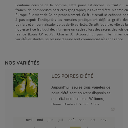
Lointaine cousine de la pomme, cette poire est encore un fruit qui a
franchi de nombreuses barrières géographiques avant d'être plantée en
Europe. Elle vient de Chine probablement. Ce fruit serait sélectionné pas
à pas depuis l'antiquité : les romains pratiquaient déjà la greffe des
poiriers et en connaissaient plus de 40 variétés. On attribua très vite de la
noblesse à ce fruit qui devint même un cadeau lors des sacres des rois de
France (Louis XV et XVI, Charles X). Aujourd'hui, parmi le millier de
variétés existantes, seules une dizaine sont commercialisées en France.
NOS VARIÉTÉS
LES POIRES D'ÉTÉ
Aujourd'hui, seules trois variétés de
poire d'été sont souvent disponibles
sur l'étal des fruitiers : Williams,
Beurré Hardy et Guyot. Chez
Chapeau de paille, nous n'avons
retenu que la poire Williams et la
avril
mai
juin
juil.
août
sept.
oct.
nov.
Beurré Hardy car ces variétés ont une
disponibilité commerciale très brève