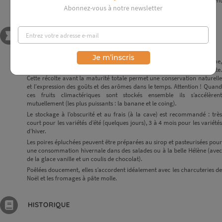
ces fruits climactériques sont stockés ensemble ils s’accélèrent
Abonnez-vous à notre newsletter
mutuellement (les plus puissants : la banane et le coing).
ASTUCES : CONSERVATION, DÉGUSTATION
Je m’inscris
Les poires sont des fruits climactériques au même titre que la pomme,
l'avocat, la banane, le coing,... et continue de mûrir après la cueillette.
Cette récolte avant la maturité totale permet une conservation naturelle
et l'expression des goûts et des arômes dans le temps. Attention ! Quand
ces fruits climactériques sont stockés ensemble ils s’accélèrent
mutuellement (les plus puissants : la banane et le coing).
Le stockage à l’obscurité et au frais (à la cave) est recommandé : très
court pour les variétés d’été (quelques jours), 3 à 4 mois pour les variétés
d’hiver.
Les poires épluchées peuvent être préparées au sirop et pasteurisées pour
une consommation hivernale dans des salades ou à la belle Hélène (avec
de la glace vanille et un coulis de chocolat).
Poêlées doucement, elles s’accordent idéalement avec les charcuteries de
Noël et les fromages à pâte molle.
HISTORIQUE