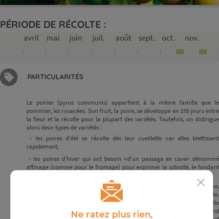
PÉRIODE DE RÉCOLTE :
avril
mai
juin
juil.
août
sept.
oct.
nov.
PARTICULARITÉS
Le poirier (pyrus communis) appartient à la même famille que le
pommier, les rosacées. Son fruit, la poire, se développe en 150 jours entre
la fleur et la récolte pour la plupart des variétés. Toutefois, on distingue
alors deux types de variétés :
- les poires d'été se récolte dès leur cueillette car elles blettissent
rapidement,
«
- les poires d'hiver qui ont besoin
d'un passage en cave» dénomm
affinage (comme pour le fromage) pour exprimer la jutosité, le fondant
et tous leurs arômes.
Les poires sont des fruits climactériques au même titre que la pomme,
l'avocat, la banane, le coing,... et continue de mûrir après la cueillette.
Cette récolte avant la maturité totale permet une conservation naturelle
et l'expression des goûts et des arômes dans le temps. Attention ! Quand
Ne ratez plus rien,